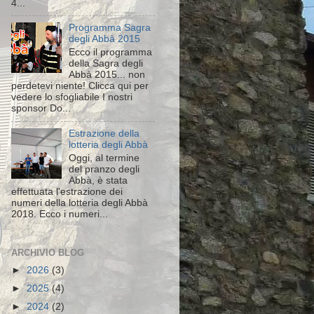
4...
Programma Sagra
degli Abbà 2015
Ecco il programma
della Sagra degli
Abbà 2015... non
perdetevi niente! Clicca qui per
vedere lo sfogliabile I nostri
sponsor Do...
Estrazione della
lotteria degli Abbà
Oggi, al termine
del pranzo degli
Abbà, è stata
effettuata l'estrazione dei
numeri della lotteria degli Abbà
2018. Ecco i numeri...
ARCHIVIO BLOG
►
2026
(3)
►
2025
(4)
►
2024
(2)