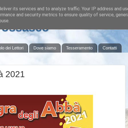
liver its services and to analyze traffic. Your IP address and u
rmance and security metrics to ensure quality of service, gene
buse.
Frossasco
olo dei Lettori
Dove siamo
Tesseramento
Contatti
à 2021