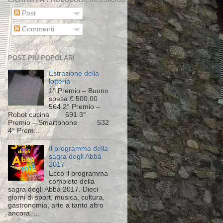
Post
Commenti
POST PIÙ POPOLARI
Estrazione della
lotteria
1° Premio – Buono
spesa € 500,00
564 2° Premio –
Robot cucina 691 3°
Premio – Smartphone 532
4° Prem...
Il programma della
sagra degli Abbà
2017
Ecco il programma
completo della
sagra degli Abbà 2017. Dieci
giorni di sport, musica, cultura,
gastronomia, arte a tanto altro
ancora. ...