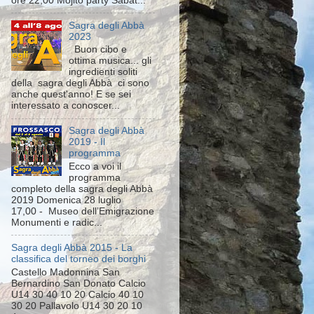
ore 22,00 Mojito party Sabat...
Sagra degli Abbà
2023
Buon cibo e
ottima musica... gli
ingredienti soliti
della sagra degli Abbà ci sono
anche quest'anno! E se sei
interessato a conoscer...
Sagra degli Abbà
2019 - Il
programma
Ecco a voi il
programma
completo della sagra degli Abbà
2019 Domenica 28 luglio
17,00 - Museo dell’Emigrazione
Monumenti e radic...
Sagra degli Abbà 2015 - La
classifica del torneo dei borghi
Castello Madonnina San
Bernardino San Donato Calcio
U14 30 40 10 20 Calcio 40 10
30 20 Pallavolo U14 30 20 10