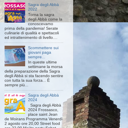
Sagra degli Abbà
2022
Torna la sagra
degli Abbà come la
conoscevamo
prima della pandemia! Serate
culinarie di qualità e spettacoli
ed intrattenimento di livello....
Scommettere sui
giovani paga
sempre...
In queste ultime
settimane la morsa
della preparazione della Sagra
degli Abbà si sta facendo sentire
con tutta la sua forza... È
sempre più...
Sagra degli Abbà
2024
Sagra degli Abbà
2024 Frossasco,
place saint Jean
de Moirans Programma Venerdì
2 agosto ore 20,00 Street food