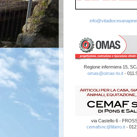
info@vitadiocesanapiner
Regione infermiera 15,
omas@omas-to.it
- 011.
via Castello 6 - FR
cemafsnc@libero.it
- 012