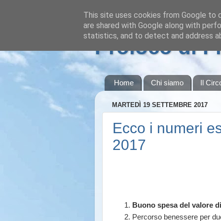
This site uses cookies from Google to de
are shared with Google along with perfo
statistics, and to detect and address a
Proloco di 
Home
Chi siamo
Il Circ
MARTEDÌ 19 SETTEMBRE 2017
Ecco i numeri est
2017
Buono spesa del valore di
Percorso benessere per du