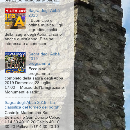
ore 22,00 Mojito party Sabat...
Sagra degli Abbà
2023
Buon cibo e
ottima musica... gli
ingredienti soliti
della sagra degli Abbà ci sono
anche quest'anno! E se sei
interessato a conoscer...
Sagra degli Abbà
2019 - Il
programma
Ecco a voi il
programma
completo della sagra degli Abbà
2019 Domenica 28 luglio
17,00 - Museo dell’Emigrazione
Monumenti e radic...
Sagra degli Abbà 2015 - La
classifica del torneo dei borghi
Castello Madonnina San
Bernardino San Donato Calcio
U14 30 40 10 20 Calcio 40 10
30 20 Pallavolo U14 30 20 10