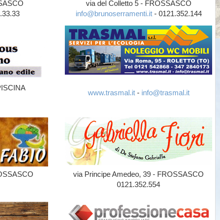
OSSASCO
via del Colletto 5 - FROSSASCO
.33.33
info@brunoserramenti.it
- 0121.352.144
 PISCINA
www.trasmal.it
-
info@trasmal.it
FROSSASCO
via Principe Amedeo, 39 - FROSSASCO
0121.352.554