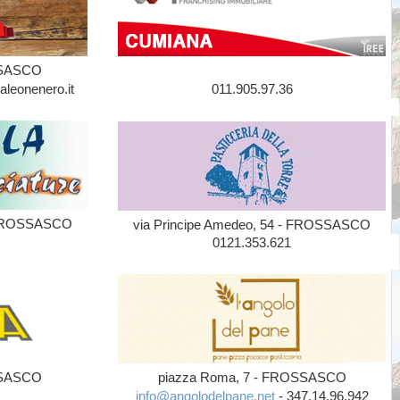
OSSASCO
aleonenero.it
011.905.97.36
- FROSSASCO
via Principe Amedeo, 54 - FROSSASCO
0121.353.621
OSSASCO
piazza Roma, 7 - FROSSASCO
info@angolodelpane.net
- 347.14.96.942