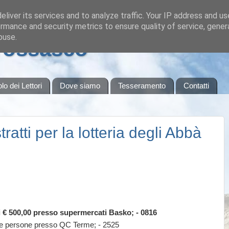
liver its services and to analyze traffic. Your IP address and u
rmance and security metrics to ensure quality of service, gene
buse.
Frossasco
olo dei Lettori
Dove siamo
Tesseramento
Contatti
ratti per la lotteria degli Abbà
 € 500,00 presso supermercati Basko; - 0816
e persone presso QC Terme; - 2525