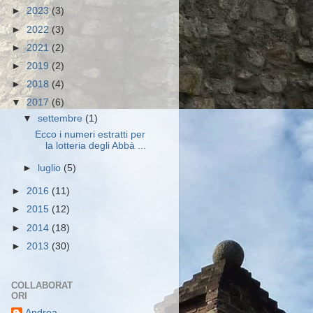
►
2023
(3)
►
2022
(3)
►
2021
(2)
►
2019
(2)
►
2018
(4)
▼
2017
(6)
▼
settembre
(1)
Ecco i numeri estratti per
la lotteria degli Abbà ...
►
luglio
(5)
►
2016
(11)
►
2015
(12)
►
2014
(18)
►
2013
(30)
COLLABORAT
ORI
Andrea