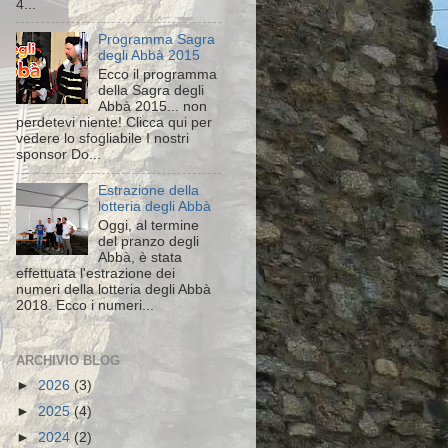
4...
Programma Sagra
degli Abbà 2015
Ecco il programma
della Sagra degli
Abbà 2015... non
perdetevi niente! Clicca qui per
vedere lo sfogliabile I nostri
sponsor Do...
Estrazione della
lotteria degli Abbà
Oggi, al termine
del pranzo degli
Abbà, è stata
effettuata l'estrazione dei
numeri della lotteria degli Abbà
2018. Ecco i numeri...
ARCHIVIO BLOG
►
2026
(3)
►
2025
(4)
►
2024
(2)