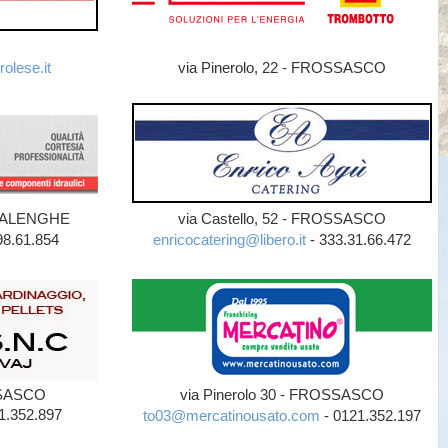
olese.it
via Pinerolo, 22 - FROSSASCO
 SCALENGHE
via Castello, 52 - FROSSASCO
98.61.854
enricocatering@libero.it
- 333.31.66.472
OSSASCO
via Pinerolo 30 - FROSSASCO
1.352.897
to03@mercatinousato.com
- 0121.352.197