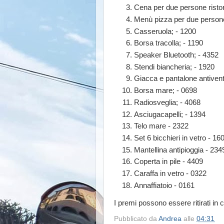
Cena per due persone risto
Menù pizza per due persone
Casseruola; - 1200
Borsa tracolla; - 1190
Speaker Bluetooth; - 4352
Stendi biancheria; - 1920
Giacca e pantalone antivent
Borsa mare; - 0698
Radiosveglia; - 4068
Asciugacapelli; - 1394
Telo mare - 2322
Set 6 bicchieri in vetro - 16
Mantellina antipioggia - 234
Coperta in pile - 4409
Caraffa in vetro - 0322
Annaffiatoio - 0161
I premi possono essere ritirati in
Pubblicato da
Andrea
alle
04:31