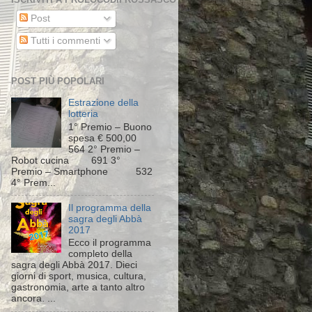
Post
Tutti i commenti
POST PIÙ POPOLARI
Estrazione della
lotteria
1° Premio – Buono
spesa € 500,00
564 2° Premio –
Robot cucina 691 3°
Premio – Smartphone 532
4° Prem...
Il programma della
sagra degli Abbà
2017
Ecco il programma
completo della
sagra degli Abbà 2017. Dieci
giorni di sport, musica, cultura,
gastronomia, arte a tanto altro
ancora. ...